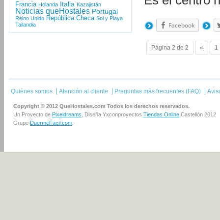
Es el centro
Italia
Francia
Holanda
Kazajistán
Noticias queHostales
Portugal
República Checa
Reino Unido
Sol y Playa
Facebook
Tailandia
Página 2 de 2
«
1
Quiénes somos
Atención al cliente
Preguntas más frecuentes (FAQ)
Avis
Copyright © 2012 QueHostales.com Todos los derechos reservados.
Un Proyecto de
Pixeldreams
, Diseña Yxconproyectos
Tiendas Online
Castellón 2012
Grupo
DuermeFacil.com
.