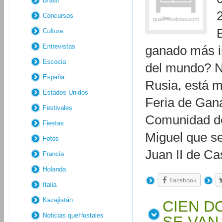
Brasil
Concursos
Cultura
Entrevistas
ganado más i
Escocia
del mundo? No
España
Rusia, está m
Estados Unidos
Feria de Gana
Festivales
Comunidad de
Fiestas
Miguel que s
Fotos
Juan II de Ca
Francia
Holanda
Facebook
Italia
Kazajistán
CIEN D
Noticias queHostales
SE VAN