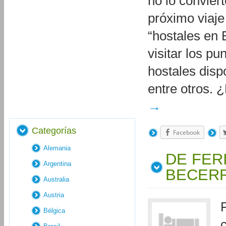
no lo convier
próximo viaje
“hostales en B
visitar los p
hostales disp
entre otros.
→
Categorías
Facebook
Alemania
DE FER
Argentina
BECER
Australia
Austria
Bélgica