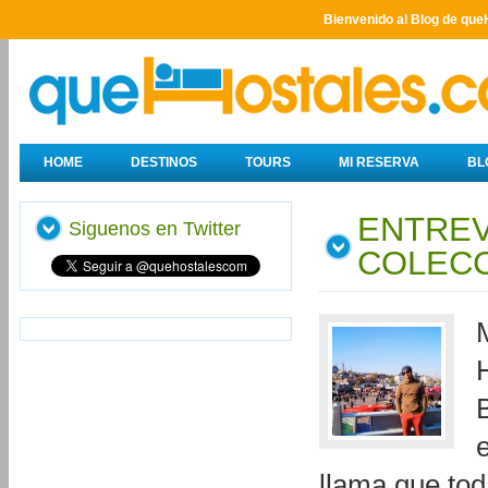
Bienvenido al Blog de que
HOME
DESTINOS
TOURS
MI RESERVA
BL
ENTREV
Siguenos en Twitter
COLECC
llama que tod