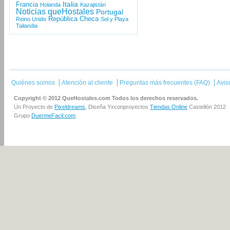
Italia
Francia
Holanda
Kazajistán
Noticias queHostales
Portugal
República Checa
Reino Unido
Sol y Playa
Tailandia
Quiénes somos
Atención al cliente
Preguntas más frecuentes (FAQ)
Avis
Copyright © 2012 QueHostales.com Todos los derechos reservados.
Un Proyecto de
Pixeldreams
, Diseña Yxconproyectos
Tiendas Online
Castellón 2012
Grupo
DuermeFacil.com
.