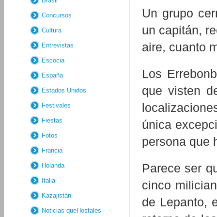
Brasil
Un grupo cer
Concursos
un capitán, re
Cultura
aire, cuanto 
Entrevistas
Escocia
Los Errebonb
España
que visten d
Estados Unidos
localizacione
Festivales
Fiestas
única excepci
Fotos
persona que h
Francia
Parece ser qu
Holanda
Italia
cinco milicia
Kazajistán
de Lepanto, e
Noticias queHostales