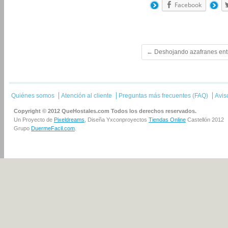
Facebook
←
Deshojando azafranes entr
Quiénes somos
Atención al cliente
Preguntas más frecuentes (FAQ)
Avis
Copyright © 2012 QueHostales.com Todos los derechos reservados.
Un Proyecto de
Pixeldreams
, Diseña Yxconproyectos
Tiendas Online
Castellón 2012
Grupo
DuermeFacil.com
.