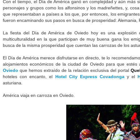
Con el tiempo, el Día de América ganó en complejidad y aún más si
personajes y grupos como los alfonsinos y los madreñettes, y, cosa
que representaban a países a los que, por entonces, los emigrantes
fueron encaminando sus pasos en busca de prosperidad: Alemania, F
La fiesta del Día de América de Oviedo hoy es una explosión de
multiculturalidad en la que participan de muy buena gana los emi
busca de la misma prosperidad que cuentan las carrozas de los astur
El Día de América merece disfrutarse en directo, te lo recomendam
alojamientos económicos de la ciudad de Oviedo para que estés a 
Oviedo
que hemos extraído de la relación exclusiva del portal
Que
hoteles con encanto, el
Hotel City Express Covadonga
y el
H
asturiana.
América viaja en carroza en Oviedo.