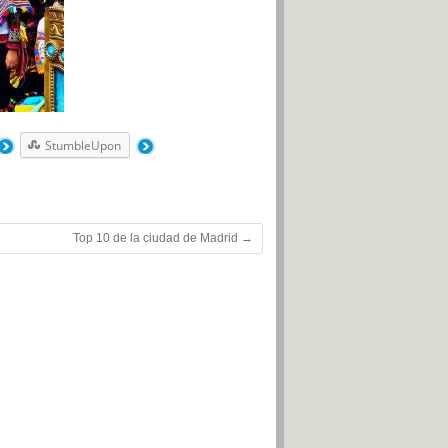
StumbleUpon
Top 10 de la ciudad de Madrid
→