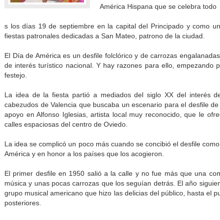
América Hispana que se celebra todo
s los días 19 de septiembre en la capital del Principado y como 
fiestas patronales dedicadas a San Mateo, patrono de la ciudad.
El Día de América es un desfile folclórico y de carrozas engalanadas
de interés turístico nacional. Y hay razones para ello, empezando por
festejo.
La idea d
e la fiesta partió a mediados del siglo XX del interés d
cabezudos de Valencia que buscaba un escenario para el desfile de 
apoyo en Alfonso Iglesias, artista local muy reconocido, que le ofre
calles e
spaciosas del centro de Oviedo.
La idea se complicó un poco más cuando se concibió el desfile como
América y en honor a los países que los acogieron.
El primer desfil
e en 1950 salió a la calle y no fue más que una co
música y unas pocas carrozas que los seguían detrás. El año siguien
grupo musical americano que hizo las delicias del público, hasta el pu
posteriores.