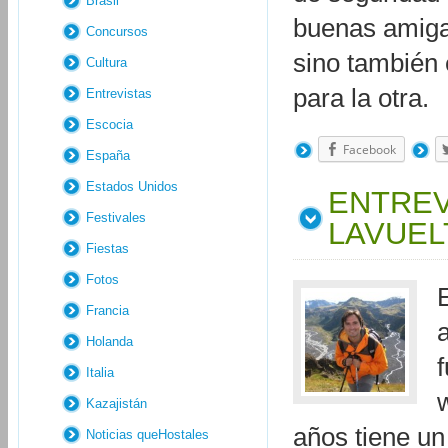
Brasil
buenas amiga
Concursos
sino también 
Cultura
para la otra.
Entrevistas
Escocia
Facebook
España
Estados Unidos
ENTREV
Festivales
LAVUEL
Fiestas
Fotos
Francia
a
Holanda
Italia
Kazajistán
años tiene un
Noticias queHostales