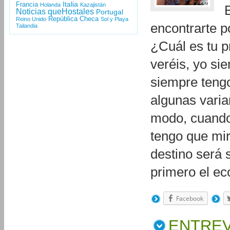
Italia
Francia
Holanda
Kazajistán
Noticias queHostales
Portugal
República Checa
Reino Unido
Sol y Playa
encontrarte 
Tailandia
¿Cuál es tu 
veréis, yo si
siempre tengo
algunas varia
modo, cuando 
tengo que mir
destino será
primero el e
Facebook
ENTREV