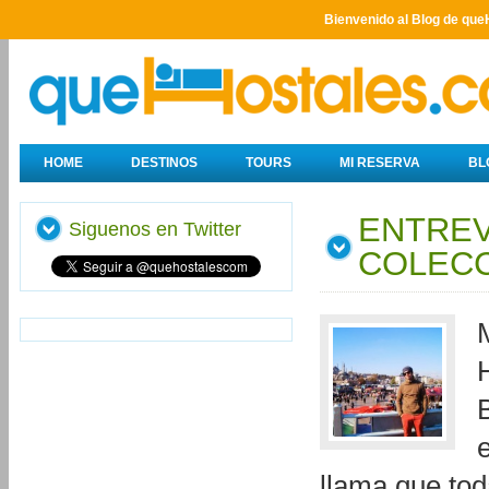
Bienvenido al Blog de que
HOME
DESTINOS
TOURS
MI RESERVA
BL
ENTREV
Siguenos en Twitter
COLECC
llama que tod