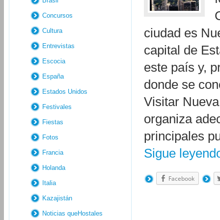
Brasil
Concursos
ciudad es Nue
Cultura
Entrevistas
capital de Es
Escocia
este país y, 
España
donde se conc
Estados Unidos
Visitar Nueva
Festivales
organiza ade
Fiestas
principales p
Fotos
Sigue leyen
Francia
Holanda
Facebook
Italia
Kazajistán
Noticias queHostales