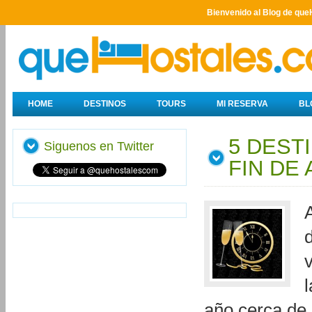
Bienvenido al Blog de que
HOME
DESTINOS
TOURS
MI RESERVA
BL
5 DEST
Siguenos en Twitter
FIN DE
l
año cerca de 