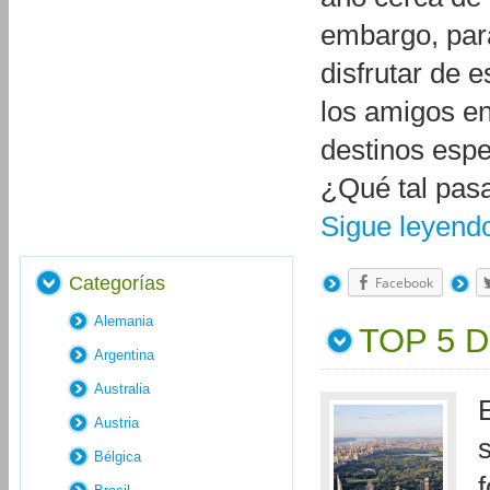
embargo, para
disfrutar de e
los amigos en
destinos espe
¿Qué tal pas
Sigue leyen
Categorías
Facebook
Alemania
TOP 5 
Argentina
Australia
Austria
Bélgica
f