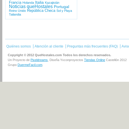
Italia
Francia
Holanda
Kazajistán
Noticias queHostales
Portugal
República Checa
Reino Unido
Sol y Playa
Tailandia
Quiénes somos
Atención al cliente
Preguntas más frecuentes (FAQ)
Avis
Copyright © 2012 QueHostales.com Todos los derechos reservados.
Un Proyecto de
Pixeldreams
, Diseña Yxconproyectos
Tiendas Online
Castellón 2012
Grupo
DuermeFacil.com
.