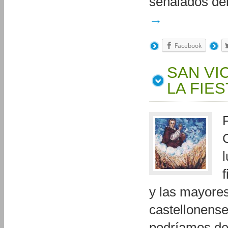
señalados del
→
Facebook
SAN VI
LA FIES
y las mayore
castellonense
podríamos dec