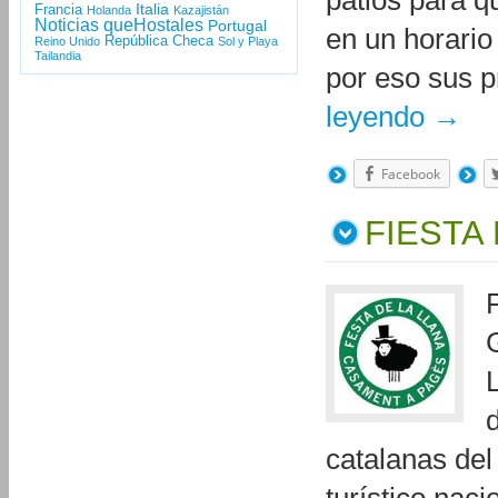
patios para q
Italia
Francia
Holanda
Kazajistán
Noticias queHostales
Portugal
en un horario
República Checa
Reino Unido
Sol y Playa
Tailandia
por eso sus p
leyendo
→
Facebook
FIESTA
catalanas del