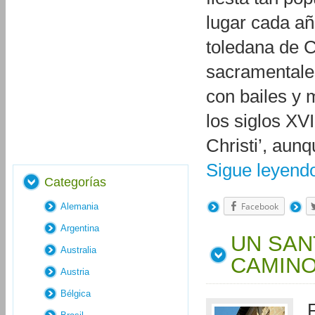
lugar cada añ
toledana de 
sacramentales
con bailes y
los siglos XV
Christi’, aun
Sigue leyen
Categorías
Facebook
Alemania
Argentina
UN SAN
Australia
CAMINO
Austria
Bélgica