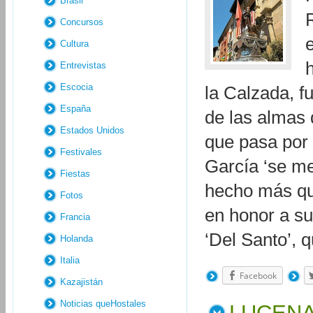
Brasil
Concursos
Cultura
Entrevistas
Escocia
la Calzada, f
España
de las almas 
Estados Unidos
que pasa por 
Festivales
García ‘se me
Fiestas
hecho más qu
Fotos
en honor a s
Francia
‘Del Santo’,
Holanda
Italia
Facebook
Kazajistán
Noticias queHostales
LUCENA