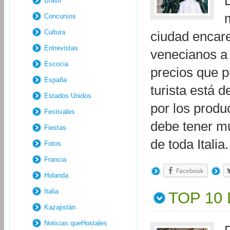
Brasil
Concursos
Cultura
ciudad encare
Entrevistas
venecianos a 
Escocia
precios que p
España
turista está 
Estados Unidos
por los produ
Festivales
debe tener mu
Fiestas
de toda Itali
Fotos
Francia
Facebook
Holanda
Italia
TOP 10
Kazajistán
Noticias queHostales