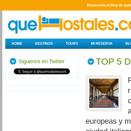
Bienvenido al Blog de que
HOME
DESTINOS
TOURS
MI RESERVA
BL
TOP 5 
Siguenos en Twitter
r
europeas y m