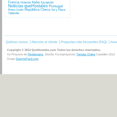
Italia
Francia
Holanda
Kazajistán
Noticias queHostales
Portugal
República Checa
Reino Unido
Sol y Playa
Tailandia
Quiénes somos
Atención al cliente
Preguntas más frecuentes (FAQ)
Avis
Copyright © 2012 QueHostales.com Todos los derechos reservados.
Un Proyecto de
Pixeldreams
, Diseña Yxconproyectos
Tiendas Online
Castellón 2012
Grupo
DuermeFacil.com
.