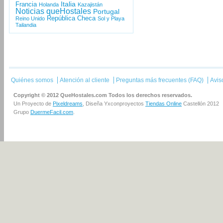
Italia
Francia
Holanda
Kazajistán
Noticias queHostales
Portugal
República Checa
Reino Unido
Sol y Playa
Tailandia
Quiénes somos
Atención al cliente
Preguntas más frecuentes (FAQ)
Avis
Copyright © 2012 QueHostales.com Todos los derechos reservados.
Un Proyecto de
Pixeldreams
, Diseña Yxconproyectos
Tiendas Online
Castellón 2012
Grupo
DuermeFacil.com
.