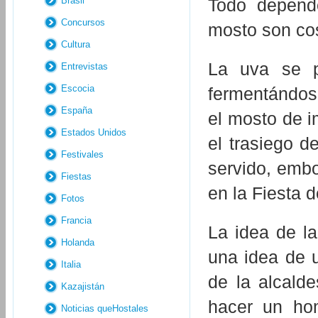
Brasil
Todo depende
Concursos
mosto son cos
Cultura
La uva se p
Entrevistas
Escocia
fermentándose
España
el mosto de i
Estados Unidos
el trasiego de
Festivales
servido, emb
Fiestas
en la Fiesta 
Fotos
Francia
La idea de l
Holanda
una idea de 
Italia
de la alcald
Kazajistán
hacer un hom
Noticias queHostales