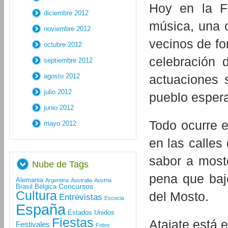
Hoy en la Fi
diciembre 2012
música, una o
noviembre 2012
vecinos de f
octubre 2012
celebración 
septiembre 2012
agosto 2012
actuaciones 
julio 2012
pueblo esper
junio 2012
Todo ocurre en
mayo 2012
en las calles
sabor a most
Nube de Tags
pena que baje
Alemania
Argentina
Australia
Austria
Concursos
Brasil
Bélgica
Cultura
del Mosto.
Entrevistas
Escocia
España
Estados Unidos
Fiestas
Atajate está e
Festivales
Fotos