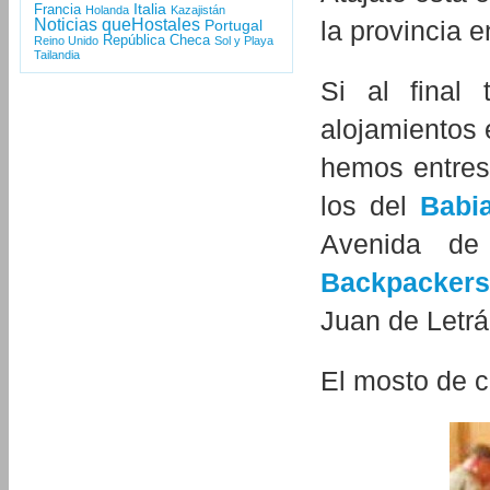
Italia
Francia
Holanda
Kazajistán
Noticias queHostales
la provincia e
Portugal
República Checa
Reino Unido
Sol y Playa
Tailandia
Si al final
alojamientos
hemos entres
los del
Babi
Avenida de
Backpackers
Juan de Letrá
El mosto de 