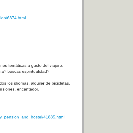
sion/6374.html
ones temáticas a gusto del viajero.
na? buscas espiritualidad?
s los idiomas, alquiler de bicicletas,
ursiones, encantador.
ny_pension_and_hostel/41885.html