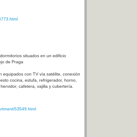
4773.html
ormitorios situados en un edificio
iejo de Praga
 equipados con TV vía satélite, conexión
esto cocina, estufa, refrigerador, horno,
ervidor, cafetera, vajilla y cubertería.
artment/53549.html