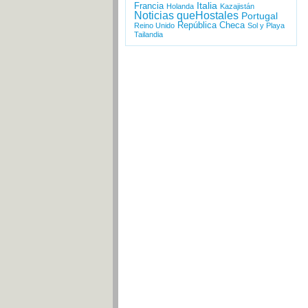
Italia
Francia
Holanda
Kazajistán
Noticias queHostales
Portugal
República Checa
Reino Unido
Sol y Playa
Tailandia