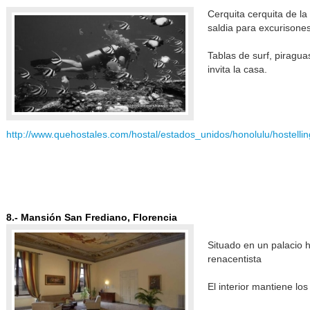
Cerquita cerquita de la
saldia para excurisone
Tablas de surf, piragu
invita la casa.
http://www.quehostales.com/hostal/estados_unidos/honolulu/hostellin
8.- Mansión San Frediano, Florencia
Situado en un palacio h
renacentista
El interior mantiene los