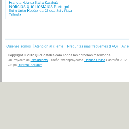
Italia
Francia
Holanda
Kazajistán
Noticias queHostales
Portugal
República Checa
Reino Unido
Sol y Playa
Tailandia
Quiénes somos
Atención al cliente
Preguntas más frecuentes (FAQ)
Avis
Copyright © 2012 QueHostales.com Todos los derechos reservados.
Un Proyecto de
Pixeldreams
, Diseña Yxconproyectos
Tiendas Online
Castellón 2012
Grupo
DuermeFacil.com
.