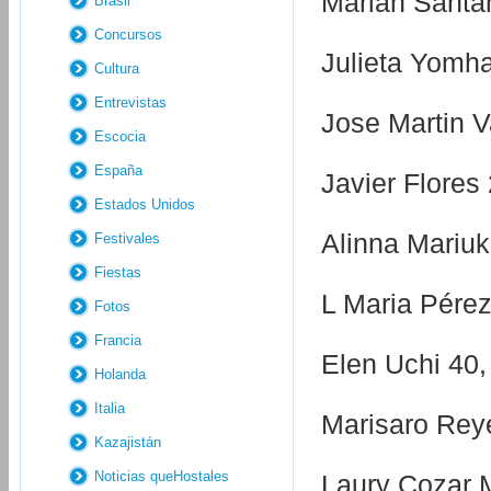
Marian Santan
Brasil
Concursos
Julieta Yomha
Cultura
Entrevistas
Jose Martin V
Escocia
España
Javier Flores 
Estados Unidos
Alinna Mariuk
Festivales
Fiestas
L Maria Pérez
Fotos
Francia
Elen Uchi 40,
Holanda
Italia
Marisaro Reye
Kazajistán
Noticias queHostales
Laury Cozar M