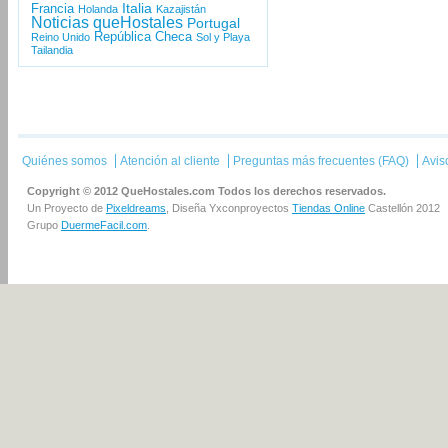
Italia
Francia
Holanda
Kazajistán
Noticias queHostales
Portugal
República Checa
Reino Unido
Sol y Playa
Tailandia
Quiénes somos
Atención al cliente
Preguntas más frecuentes (FAQ)
Avis
Copyright © 2012 QueHostales.com Todos los derechos reservados.
Un Proyecto de
Pixeldreams
, Diseña Yxconproyectos
Tiendas Online
Castellón 2012
Grupo
DuermeFacil.com
.