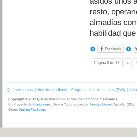
asidos unos a
resto, operar
almadías com
habilidad qu
Facebook
Página 2 de 17
«
Quiénes somos
Atención al cliente
Preguntas más frecuentes (FAQ)
Avis
Copyright © 2012 QueHostales.com Todos los derechos reservados.
Un Proyecto de
Pixeldreams
, Diseña Yxconproyectos
Tiendas Online
Castellón 2012
Grupo
DuermeFacil.com
.