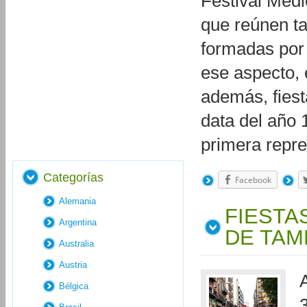
Festival Medi
que reúnen t
formadas por 
ese aspecto, 
además, fiesta
data del año 
primera repr
Categorías
Facebook
Alemania
FIESTA
Argentina
DE TA
Australia
Austria
Bélgica