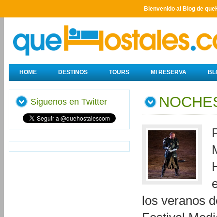
Bienvenido al Blog de que
HOME
DESTINOS
TOURS
MI RESERVA
BL
NOCHES
Siguenos en Twitter
H
los veranos d