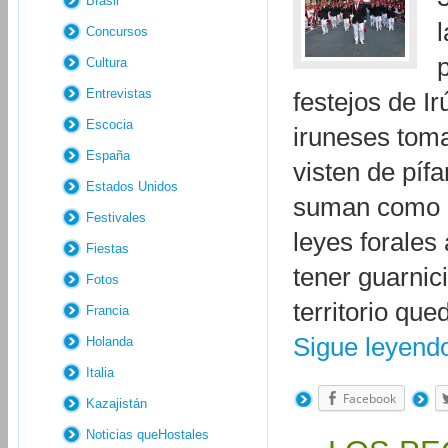
Brasil
Concursos
Cultura
Entrevistas
festejos de Ir
Escocia
iruneses toma
España
visten de píf
Estados Unidos
suman como re
Festivales
leyes forales 
Fiestas
tener guarnic
Fotos
territorio qu
Francia
Sigue leyen
Holanda
Italia
Facebook
Kazajistán
Noticias queHostales