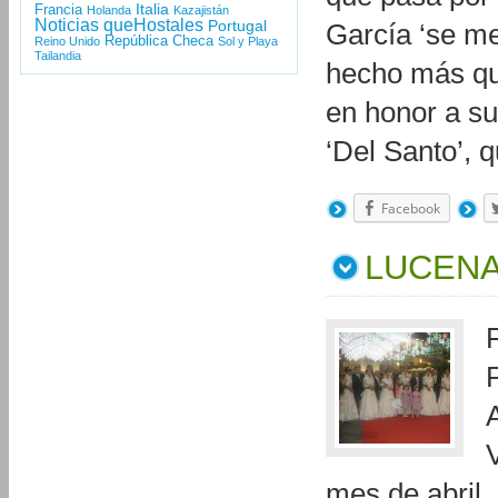
Italia
Francia
Holanda
Kazajistán
Noticias queHostales
Portugal
García ‘se me
República Checa
Reino Unido
Sol y Playa
Tailandia
hecho más qu
en honor a s
‘Del Santo’,
Facebook
LUCENA
mes de abril,