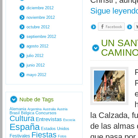
Christi’, aun
diciembre 2012
Sigue leyen
noviembre 2012
Facebook
octubre 2012
septiembre 2012
UN SAN
agosto 2012
CAMINO
julio 2012
junio 2012
mayo 2012
Nube de Tags
Alemania
Argentina
Australia
Austria
Concursos
Brasil
Bélgica
la Calzada, f
Cultura
Entrevistas
Escocia
España
de las almas 
Estados Unidos
Fiestas
que pasa por 
Festivales
Fotos