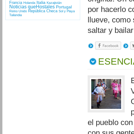
Italia
Francia
Holanda
Kazajistán
Noticias queHostales
Portugal
por hacerlo c
República Checa
Reino Unido
Sol y Playa
Tailandia
llueve, como 
saltar y bail
Facebook
ESENCI
el pueblo con
con sus gente