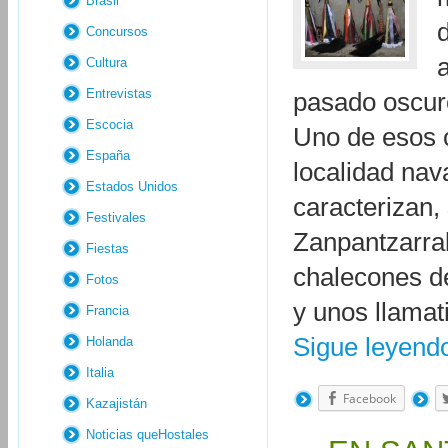
Brasil
Concursos
Cultura
Entrevistas
pasado oscuro
Escocia
Uno de esos c
España
localidad nav
Estados Unidos
caracterizan,
Festivales
Zanpantzarrak
Fiestas
chalecones de
Fotos
y unos llamat
Francia
Sigue leyen
Holanda
Italia
Facebook
Kazajistán
Noticias queHostales