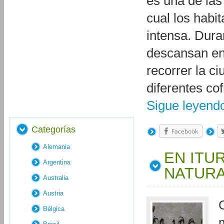
es una de las
cual los habi
intensa. Dura
descansan en 
recorrer la c
diferentes co
Sigue leyen
Categorías
Facebook
Alemania
EN ITU
Argentina
NATURA
Australia
Austria
Bélgica