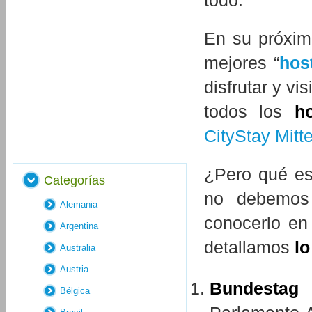
todo.
En su próxim
mejores “
hos
disfrutar y vi
todos los
h
CityStay Mitt
¿Pero qué es
Categorías
no debemos 
Alemania
conocerlo en 
Argentina
detallamos
lo
Australia
Austria
Bundestag
Bélgica