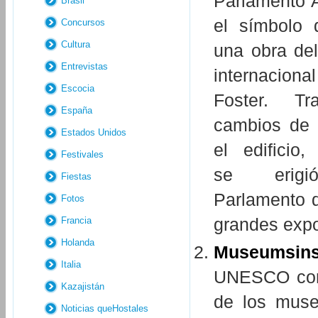
Parlamento 
Brasil
el símbolo 
Concursos
Cultura
una obra del
Entrevistas
internacio
Escocia
Foster. Tr
España
cambios de 
Estados Unidos
el edificio,
Festivales
se erig
Fiestas
Parlamento d
Fotos
grandes expo
Francia
Holanda
Museumsins
Italia
UNESCO como
Kazajistán
de los muse
Noticias queHostales