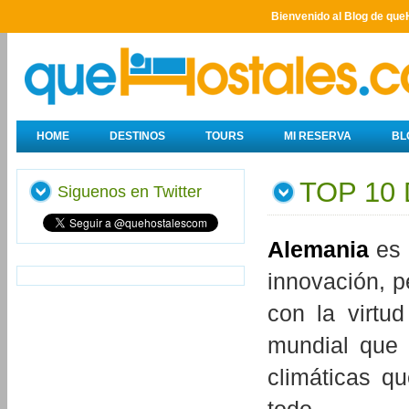
Bienvenido al Blog de que
HOME
DESTINOS
TOURS
MI RESERVA
BL
TOP 10
Siguenos en Twitter
Alemania
es 
innovación, 
con la virtu
mundial que 
climáticas q