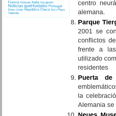
centro neur
Italia
Francia
Holanda
Kazajistán
Noticias queHostales
Portugal
República Checa
Reino Unido
Sol y Playa
alemana.
Tailandia
Parque Tier
2001 se conv
conflictos d
frente a la
utilizado co
residentes
Puerta de
emblemáticos
la celebraci
Alemania se 
Neues Mus