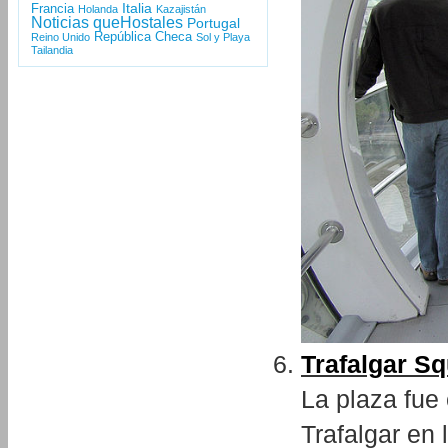
Italia
Francia
Holanda
Kazajistán
Noticias queHostales
Portugal
República Checa
Reino Unido
Sol y Playa
Tailandia
Trafalgar S
La plaza fue
Trafalgar en