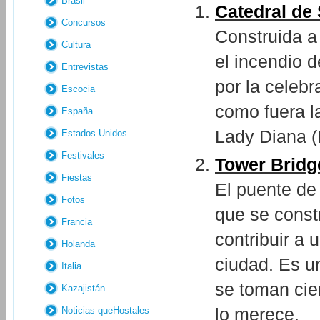
Brasil
Catedral de
Concursos
Construida a 
Cultura
el incendio 
Entrevistas
por la celeb
Escocia
como fuera la
España
Lady Diana (
Estados Unidos
Festivales
Tower Bridg
Fiestas
El puente de 
Fotos
que se const
Francia
contribuir a 
Holanda
ciudad. Es u
Italia
se toman cie
Kazajistán
lo merece.
Noticias queHostales