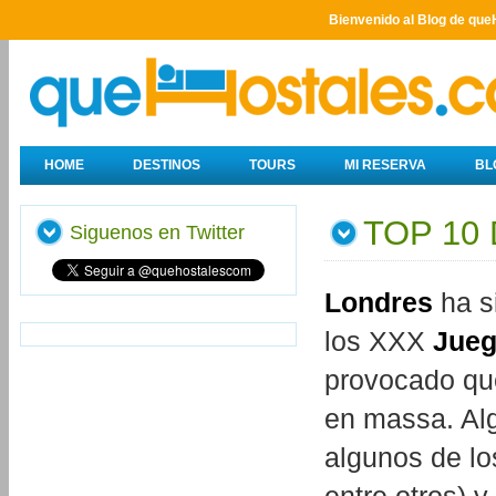
Bienvenido al Blog de que
HOME
DESTINOS
TOURS
MI RESERVA
BL
TOP 10
Siguenos en Twitter
Londres
ha si
los XXX
Jueg
provocado que 
en massa. Alg
algunos de los