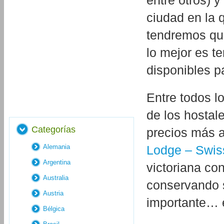
entre otros) y
ciudad en la 
tendremos que
lo mejor es te
disponibles p
Entre todos l
de los hosta
Categorías
precios más 
Alemania
Lodge – Swis
Argentina
victoriana co
Australia
conservando s
Austria
importante… 
Bélgica