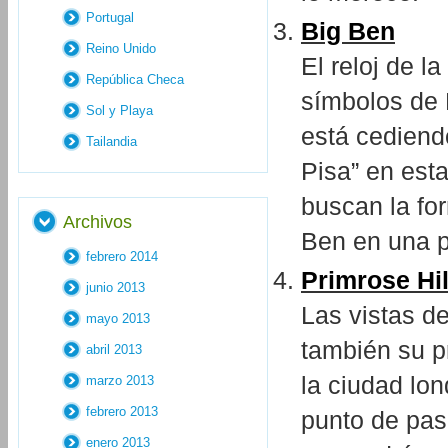
Portugal
Big Ben
Reino Unido
El reloj de l
República Checa
símbolos de 
Sol y Playa
está cediend
Tailandia
Pisa” en esta
buscan la fo
Archivos
Ben en una pe
febrero 2014
Primrose Hil
junio 2013
Las vistas d
mayo 2013
también su pr
abril 2013
la ciudad lo
marzo 2013
febrero 2013
punto de pas
enero 2013