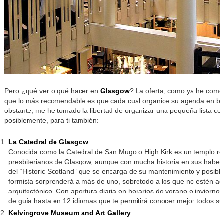
Pero ¿qué ver o qué hacer en
Glasgow
? La oferta, como ya he come
que lo más recomendable es que cada cual organice su agenda en ba
obstante, me he tomado la libertad de organizar una pequeña lista c
posiblemente, para ti también:
La Catedral de Glasgow
Conocida como la Catedral de San Mugo o High Kirk es un templo re
presbiterianos de Glasgow, aunque con mucha historia en sus haberes
del “Historic Scotland” que se encarga de su mantenimiento y posibl
formista sorprenderá a más de uno, sobretodo a los que no estén a
arquitectónico. Con apertura diaria en horarios de verano e inviern
de guía hasta en 12 idiomas que te permitirá conocer mejor todos s
Kelvingrove Museum and Art Gallery