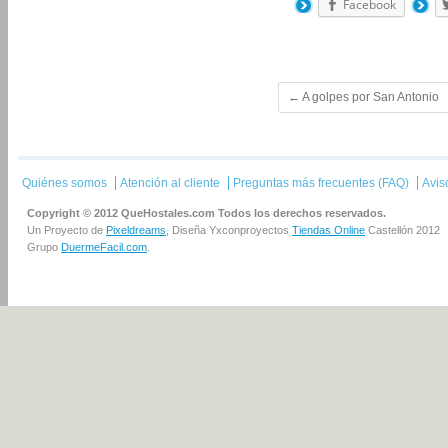
Facebook
←
A golpes por San Antonio
Quiénes somos
Atención al cliente
Preguntas más frecuentes (FAQ)
Avis
Copyright © 2012 QueHostales.com Todos los derechos reservados.
Un Proyecto de
Pixeldreams
, Diseña Yxconproyectos
Tiendas Online
Castellón 2012
Grupo
DuermeFacil.com
.