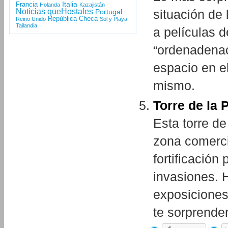
Italia
Francia
Holanda
Kazajistán
situación de
Noticias queHostales
Portugal
República Checa
Reino Unido
Sol y Playa
Tailandia
a películas d
“ordenadenaci
espacio en el
mismo.
Torre de la 
Esta torre de
zona comerci
fortificación
invasiones. 
exposiciones
te sorprende