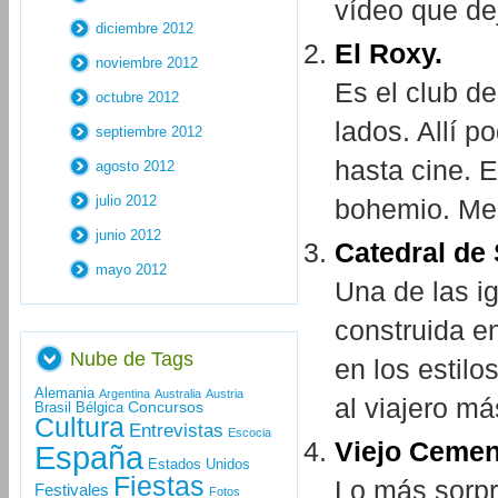
vídeo que de
diciembre 2012
El Roxy.
noviembre 2012
Es el club de
octubre 2012
lados. Allí p
septiembre 2012
hasta cine. E
agosto 2012
julio 2012
bohemio. Mer
junio 2012
Catedral de 
mayo 2012
Una de las i
construida e
Nube de Tags
en los estilo
Alemania
Argentina
Australia
Austria
al viajero m
Concursos
Brasil
Bélgica
Cultura
Entrevistas
Escocia
Viejo Cemen
España
Estados Unidos
Fiestas
Lo más sorpre
Festivales
Fotos