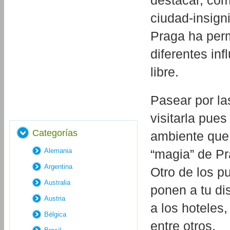
destacar, com
ciudad-insign
Praga ha perm
diferentes in
libre.
Pasear por la
visitarla pues
Categorías
ambiente que 
Alemania
“magia” de Pr
Argentina
Otro de los p
Australia
ponen a tu di
Austria
a los hoteles
Bélgica
entre otros.