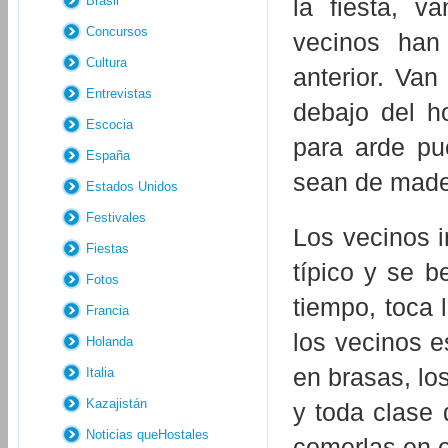
Brasil
la fiesta, 
Concursos
vecinos han
Cultura
anterior. Van
Entrevistas
debajo del ho
Escocia
para arde pu
España
sean de made
Estados Unidos
Festivales
Los vecinos i
Fiestas
típico y se b
Fotos
tiempo, toca 
Francia
los vecinos e
Holanda
en brasas, lo
Italia
Kazajistán
y toda clase 
Noticias queHostales
comerlas en e