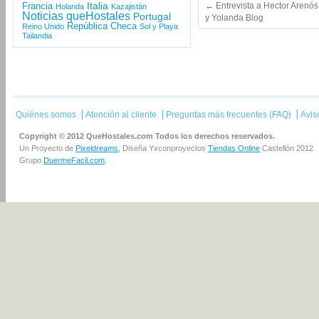
Italia
←
Entrevista a Hector Arenós
Francia
Holanda
Kazajistán
Noticias queHostales
Portugal
y Yolanda Blog
República Checa
Reino Unido
Sol y Playa
Tailandia
Quiénes somos
Atención al cliente
Preguntas más frecuentes (FAQ)
Avis
Copyright © 2012 QueHostales.com Todos los derechos reservados.
Un Proyecto de
Pixeldreams
, Diseña Yxconproyectos
Tiendas Online
Castellón 2012
Grupo
DuermeFacil.com
.