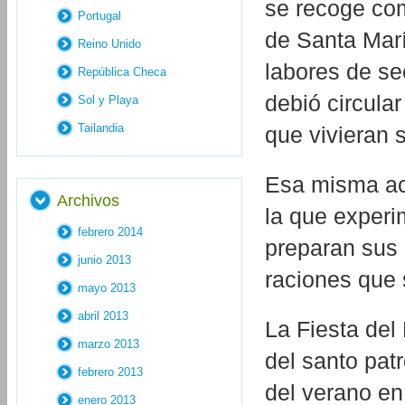
se recoge com
Portugal
de Santa Marí
Reino Unido
labores de se
República Checa
debió circular
Sol y Playa
Tailandia
que vivieran s
Esa misma act
Archivos
la que experi
febrero 2014
preparan sus p
junio 2013
raciones que 
mayo 2013
abril 2013
La Fiesta del
marzo 2013
del santo pa
febrero 2013
del verano e
enero 2013