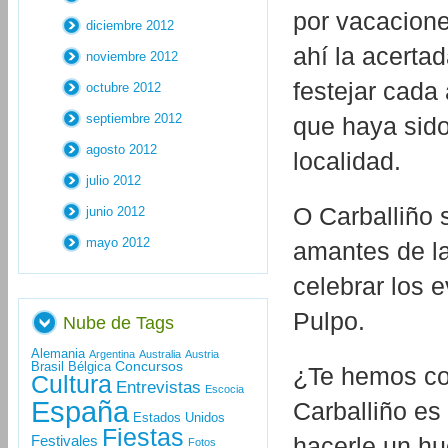
por vacacione
diciembre 2012
ahí la acerta
noviembre 2012
festejar cada
octubre 2012
septiembre 2012
que haya sido
agosto 2012
localidad.
julio 2012
O Carballiño 
junio 2012
mayo 2012
amantes de la
celebrar los 
Pulpo.
Nube de Tags
Alemania
Argentina
Australia
Austria
Concursos
Brasil
Bélgica
¿Te hemos con
Cultura
Entrevistas
Escocia
España
Carballiño es
Estados Unidos
Fiestas
Festivales
hacerle un hu
Fotos