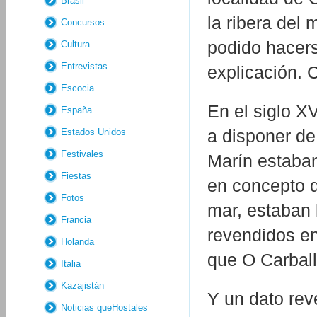
Brasil
la ribera del
Concursos
podido hacers
Cultura
Entrevistas
explicación. 
Escocia
En el siglo XV
España
a disponer de
Estados Unidos
Festivales
Marín estaban
Fiestas
en concepto d
Fotos
mar, estaban
Francia
revendidos en
Holanda
que O Carball
Italia
Kazajistán
Y un dato re
Noticias queHostales