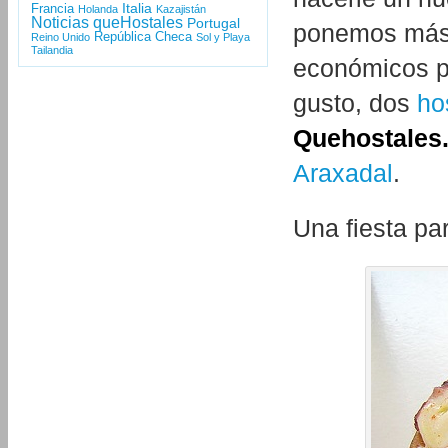
Italia
Francia
Holanda
Kazajistán
Noticias queHostales
Portugal
ponemos más 
República Checa
Reino Unido
Sol y Playa
Tailandia
económicos pe
gusto, dos
ho
Quehostales
Araxadal
.
Una fiesta pa