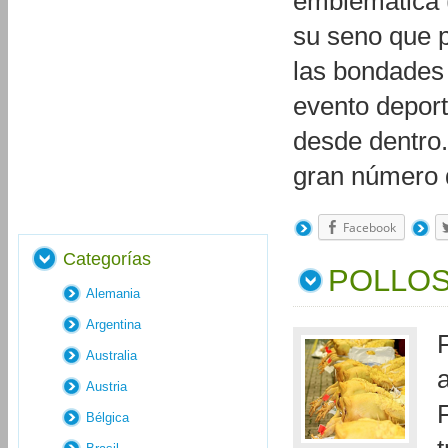
emblemática (
su seno que p
las bondades d
evento depor
desde dentro.
gran número
Facebook
Categorías
POLLOS
Alemania
Argentina
Australia
Austria
Bélgica