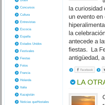
Brasil
la curiosidad 
Concursos
Cultura
un evento en 
Entrevistas
hiperaliment
Escocia
la celebració
España
antecede a la
Estados Unidos
fiestas. La F
Festivales
antigüedad, 
Fiestas
Fotos
Facebook
Francia
LA OTR
Holanda
Italia
Kazajistán
Noticias queHostales