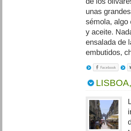
de los olivar
unas grandes
sémola, algo 
y aceite. Na
ensalada de la
embutidos, ch
Facebook
LISBOA