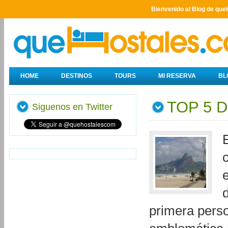
Bienvenido al Blog de que
HOME
DESTINOS
TOURS
MI RESERVA
BL
TOP 5 
Siguenos en Twitter
primera perso