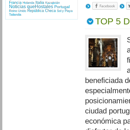
Italia
Francia
Holanda
Kazajistán
Facebook
Noticias queHostales
Portugal
República Checa
Reino Unido
Sol y Playa
Tailandia
TOP 5 
beneficiada 
especialment
posicionamien
ciudad portu
económica par