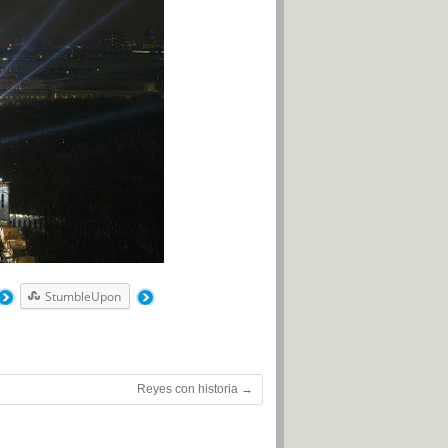
StumbleUpon
Reyes con historia
→