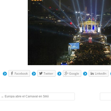
Facebook
Twitter
Google
LinkedIn
←
Europa abre el Carnaval en Silió