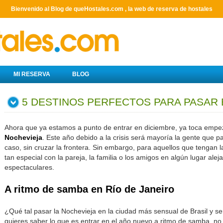
Bienvenido al Blog de queHostales.com , la web de reserva de hostales
MI RESERVA
BLOG
5 DESTINOS PERFECTOS PARA PASAR E
Ahora que ya estamos a punto de entrar en diciembre, ya toca empe
Nochevieja
. Este año debido a la crisis será mayoría la gente que p
caso, sin cruzar la frontera. Sin embargo, para aquellos que tengan l
tan especial con la pareja, la familia o los amigos en algún lugar al
espectaculares.
A ritmo de samba en Río de Janeiro
¿Qué tal pasar la Nochevieja en la ciudad más sensual de Brasil y se
quieres saber lo que es entrar en el año nuevo a ritmo de samba, no