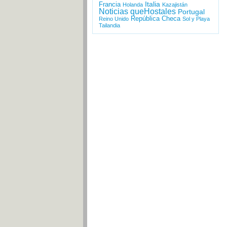
Italia
Francia
Holanda
Kazajistán
Noticias queHostales
Portugal
República Checa
Reino Unido
Sol y Playa
Tailandia