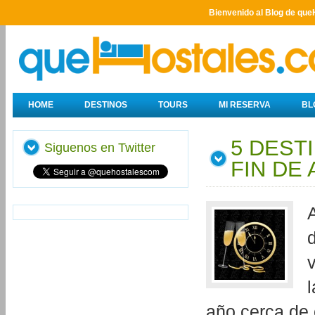
Bienvenido al Blog de que
HOME
DESTINOS
TOURS
MI RESERVA
BL
5 DEST
Siguenos en Twitter
FIN DE
l
año cerca de c