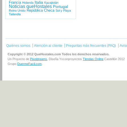
Italia
Francia
Holanda
Kazajistán
Noticias queHostales
Portugal
República Checa
Reino Unido
Sol y Playa
Tailandia
Quiénes somos
Atención al cliente
Preguntas más frecuentes (FAQ)
Avis
Copyright © 2012 QueHostales.com Todos los derechos reservados.
Un Proyecto de
Pixeldreams
, Diseña Yxconproyectos
Tiendas Online
Castellón 2012
Grupo
DuermeFacil.com
.