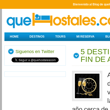
Bienvenido al Blog de que
HOME
DESTINOS
TOURS
MI RESERVA
BL
5 DEST
Siguenos en Twitter
FIN DE
l
año cerca de 