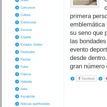
Brasil
Concursos
primera perso
Cultura
Entrevistas
emblemática (
Escocia
su seno que p
España
las bondades d
Estados Unidos
evento depor
Festivales
desde dentro.
Fiestas
gran número
Fotos
Francia
Facebook
Holanda
Italia
Kazajistán
Noticias queHostales