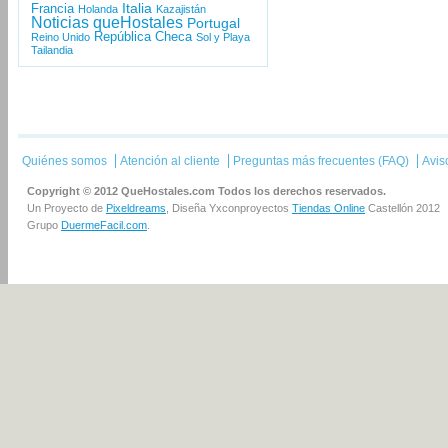
Italia
Francia
Holanda
Kazajistán
Noticias queHostales
Portugal
República Checa
Reino Unido
Sol y Playa
Tailandia
Quiénes somos
Atención al cliente
Preguntas más frecuentes (FAQ)
Avis
Copyright © 2012 QueHostales.com Todos los derechos reservados.
Un Proyecto de
Pixeldreams
, Diseña Yxconproyectos
Tiendas Online
Castellón 2012
Grupo
DuermeFacil.com
.