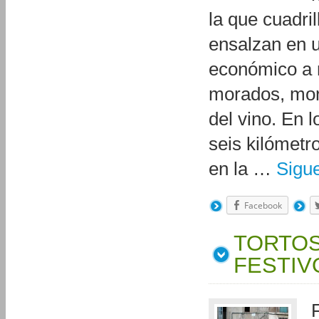
la que cuadri
ensalzan en u
económico a m
morados, mora
del vino. En 
seis kilómetro
en la …
Sigu
Facebook
TORTOS
FESTIV