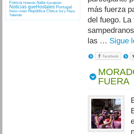
Italia
Francia
Holanda
Kazajistán
Noticias queHostales
Portugal
más fuerza pa
República Checa
Reino Unido
Sol y Playa
Tailandia
del fuego. La
sampedranos 
las …
Sigue 
Facebook
MORAD
FUERA
B
n