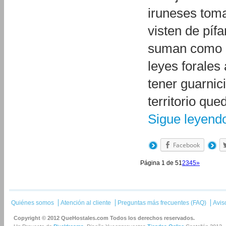
iruneses toma
visten de píf
suman como re
leyes forales 
tener guarnic
territorio qu
Sigue leyen
Facebook
Página 1 de 5
1
2
3
4
5
»
Quiénes somos
Atención al cliente
Preguntas más frecuentes (FAQ)
Avis
Copyright © 2012 QueHostales.com Todos los derechos reservados.