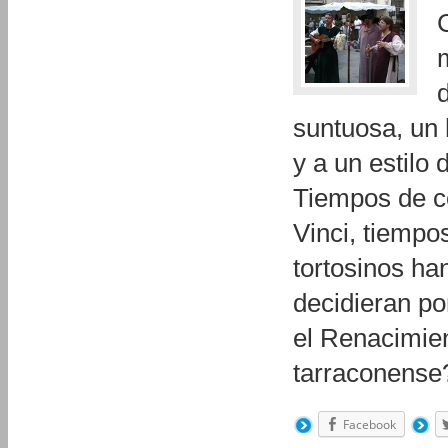
suntuosa, un
y a un estilo 
Tiempos de co
Vinci, tiempo
tortosinos ha
decidieran po
el Renacimien
tarraconens
Facebook