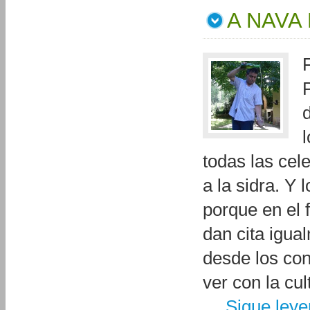
A NAVA
d
todas las cel
a la sidra. Y 
porque en el 
dan cita igua
desde los con
ver con la cul
…
Sigue ley