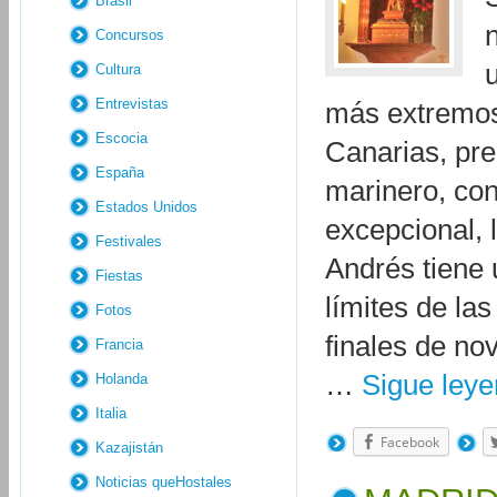
Brasil
Concursos
Cultura
Entrevistas
más extremos 
Escocia
Canarias, pre
España
marinero, co
Estados Unidos
excepcional, 
Festivales
Andrés tiene
Fiestas
límites de las
Fotos
finales de no
Francia
…
Sigue ley
Holanda
Italia
Facebook
Kazajistán
Noticias queHostales