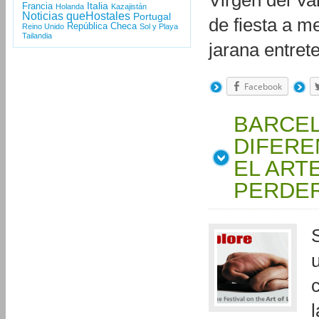
Virgen del Va
Italia
Francia
Holanda
Kazajistán
Noticias queHostales
Portugal
de fiesta a me
República Checa
Reino Unido
Sol y Playa
Tailandia
jarana entre
Facebook
BARCEL
DIFERE
EL ART
PERDE