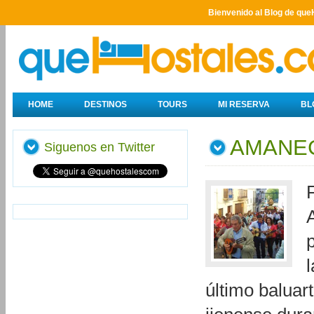
Bienvenido al Blog de que
HOME
DESTINOS
TOURS
MI RESERVA
BL
AMANEC
Siguenos en Twitter
último baluar