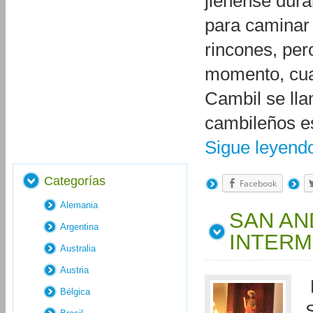
jienense dura
para caminar 
rincones, per
momento, cuan
Cambil se lla
cambileños es
Sigue leyen
Categorías
Facebook
Alemania
SAN AN
Argentina
INTERM
Australia
Austria
Bélgica