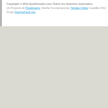
Copyright © 2012 QueHostales.com Todos los derechos reservados.
Un Proyecto de
Pixeldreams
, Diseña Yxconproyectos
Tiendas Online
Castellón 2012
Grupo
DuermeFacil.com
.