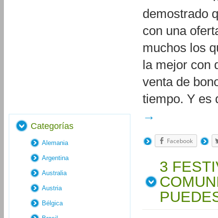
demostrado qu
con una ofert
muchos los q
la mejor con 
venta de bon
tiempo. Y es 
→
Categorías
Facebook
Alemania
Argentina
3 FEST
Australia
COMUNI
Austria
PUEDES
Bélgica