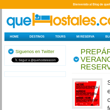
Bienvenido al Blog de que
HOME
DESTINOS
TOURS
MI RESERVA
BL
PREPÁR
Siguenos en Twitter
VERANO
RESERV
f