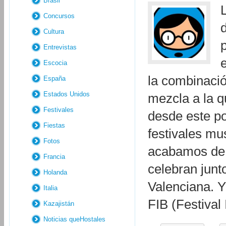
Brasil
Concursos
Cultura
Entrevistas
Escocia
la combinaci
España
Estados Unidos
mezcla a la q
Festivales
desde este po
Fiestas
festivales mu
Fotos
acabamos de
Francia
celebran junt
Holanda
Valenciana. Y 
Italia
FIB (Festival
Kazajistán
Noticias queHostales