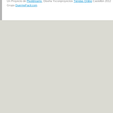
Un Proyecto de
Pixeldreams
, Diseña Yxconproyectos
Tiendas Online
Castellón 2012
Grupo
DuermeFacil.com
.