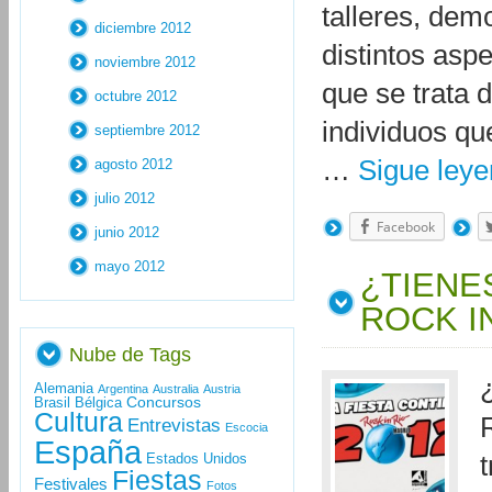
talleres, dem
diciembre 2012
distintos aspe
noviembre 2012
que se trata 
octubre 2012
individuos q
septiembre 2012
…
Sigue ley
agosto 2012
julio 2012
Facebook
junio 2012
mayo 2012
¿TIENE
ROCK I
Nube de Tags
Alemania
Argentina
Australia
Austria
Concursos
Brasil
Bélgica
Cultura
Entrevistas
Escocia
España
Estados Unidos
Fiestas
Festivales
Fotos