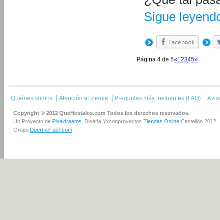
Sigue leyen
Facebook
Página 4 de 5
«
1
2
3
4
5
»
Quiénes somos
Atención al cliente
Preguntas más frecuentes (FAQ)
Avis
Copyright © 2012 QueHostales.com Todos los derechos reservados.
Un Proyecto de
Pixeldreams
, Diseña Yxconproyectos
Tiendas Online
Castellón 2012
Grupo
DuermeFacil.com
.