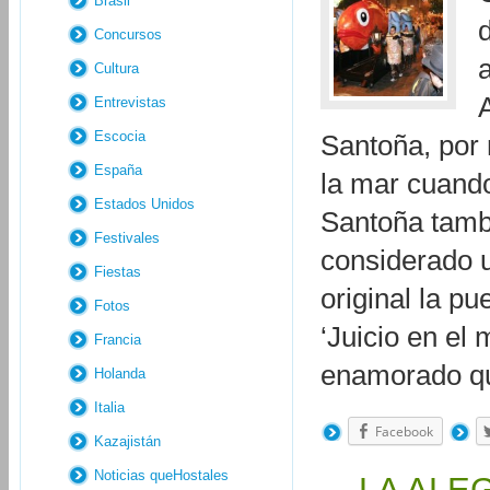
Brasil
Concursos
Cultura
Entrevistas
Escocia
Santoña, por
España
la mar cuando
Estados Unidos
Santoña tambi
Festivales
considerado u
Fiestas
original la p
Fotos
‘Juicio en el
Francia
enamorado 
Holanda
Italia
Facebook
Kazajistán
Noticias queHostales
LA ALE