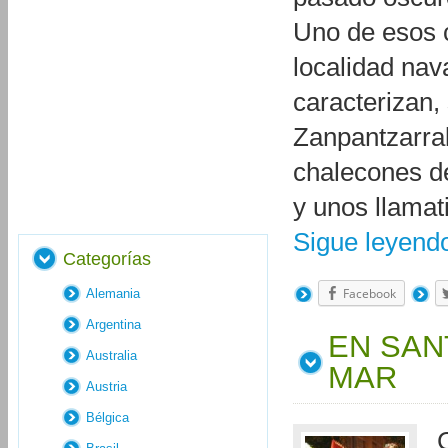
Uno de esos c
localidad nav
caracterizan,
Zanpantzarrak
chalecones de
y unos llamat
Sigue leyen
Categorías
Facebook
Alemania
Argentina
EN SAN
Australia
MAR
Austria
Bélgica