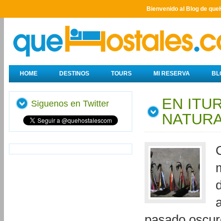
Bienvenido al Blog de que
HOME
DESTINOS
TOURS
MI RESERVA
BL
EN ITU
Siguenos en Twitter
NATURA
pasado oscuro