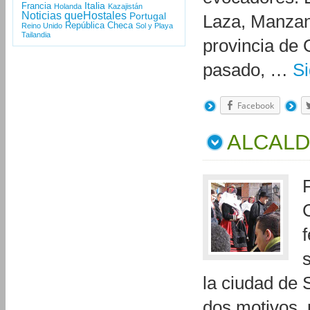
Italia
Francia
Holanda
Kazajistán
Noticias queHostales
Portugal
Laza, Manzane
República Checa
Reino Unido
Sol y Playa
Tailandia
provincia de 
pasado, …
S
Facebook
ALCALD
la ciudad de 
dos motivos, 