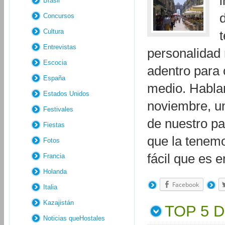
Brasil
Concursos
Cultura
Entrevistas
personalidad 
Escocia
adentro para 
España
medio. Habla
Estados Unidos
noviembre, un
Festivales
de nuestro pa
Fiestas
que la tenemo
Fotos
fácil que es 
Francia
Holanda
Facebook
Italia
Kazajistán
TOP 5 
Noticias queHostales