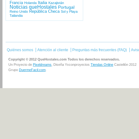
Italia
Francia
Holanda
Kazajistán
Noticias queHostales
Portugal
República Checa
Reino Unido
Sol y Playa
Tailandia
Quiénes somos
Atención al cliente
Preguntas más frecuentes (FAQ)
Avis
Copyright © 2012 QueHostales.com Todos los derechos reservados.
Un Proyecto de
Pixeldreams
, Diseña Yxconproyectos
Tiendas Online
Castellón 2012
Grupo
DuermeFacil.com
.