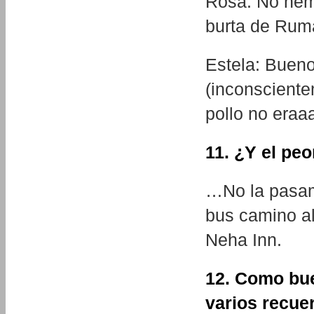
Rosa: No hemo
burta de Rum
Estela: Buen
(inconscient
pollo no eraa
11. ¿Y el peo
…No la pasam
bus camino al
Neha Inn.
12. Como bue
varios recue