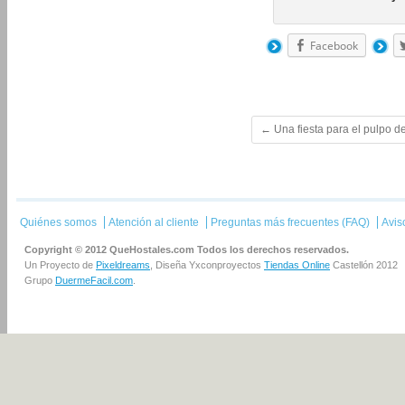
Facebook
←
Una fiesta para el pulpo 
Quiénes somos
Atención al cliente
Preguntas más frecuentes (FAQ)
Avis
Copyright © 2012 QueHostales.com Todos los derechos reservados.
Un Proyecto de
Pixeldreams
, Diseña Yxconproyectos
Tiendas Online
Castellón 2012
Grupo
DuermeFacil.com
.