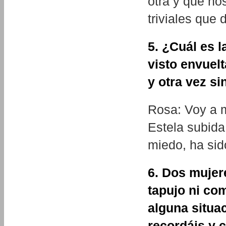
otra y que no
triviales que
5. ¿Cuál es 
visto envuel
y otra vez sin
Rosa: Voy a m
Estela subida
miedo, ha si
6. Dos mujer
tapujo ni co
alguna situa
recordáis y 