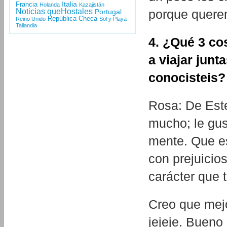
Italia
Francia
Holanda
Kazajistán
Noticias queHostales
porque querem
Portugal
República Checa
Reino Unido
Sol y Playa
Tailandia
4. ¿Qué 3 co
a viajar jun
conocisteis?
Rosa: De Este
mucho; le gus
mente. Que es
con prejuicio
carácter que 
Creo que mejo
jejeje. Bueno