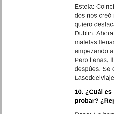
Estela: Coinc
dos nos creó
quiero destac
Dublin. Ahora
maletas llena
empezando a 
Pero llenas, l
despúes. Se c
Laseddelviaje
10. ¿Cuál es
probar? ¿Rep