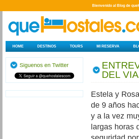
Bienvenido al Blog de que
HOME
DESTINOS
TOURS
MI RESERVA
BL
ENTREV
Siguenos en Twitter
DEL VI
Estela y Rosa
de 9 años hac
y a la vez mu
largas horas 
seguridad por