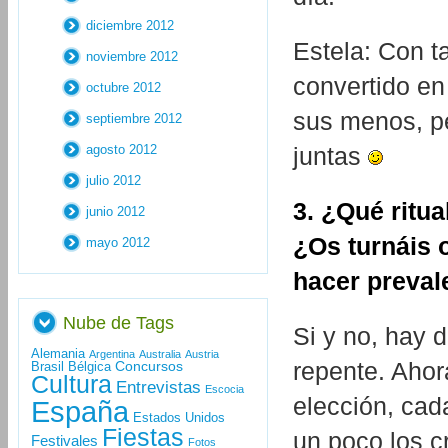
diciembre 2012
Estela: Con t
noviembre 2012
convertido e
octubre 2012
sus menos, p
septiembre 2012
agosto 2012
juntas
julio 2012
3. ¿Qué ritua
junio 2012
¿Os turnáis 
mayo 2012
hacer preval
Nube de Tags
Si y no, hay 
Alemania
Argentina
Australia
Austria
repente. Ahor
Concursos
Brasil
Bélgica
Cultura
Entrevistas
Escocia
elección, cad
España
Estados Unidos
Fiestas
un poco los c
Festivales
Fotos