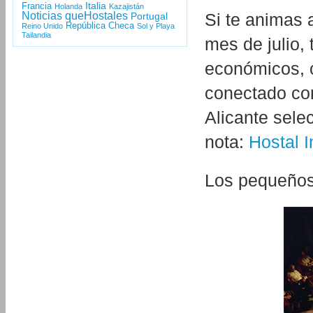
Italia
Francia
Holanda
Kazajistán
Noticias queHostales
Si te animas 
Portugal
República Checa
Reino Unido
Sol y Playa
Tailandia
mes de julio,
económicos, c
conectado con
Alicante sele
nota:
Hostal I
Los pequeños 