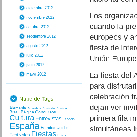
diciembre 2012
Los organizad
noviembre 2012
cuando la pre
octubre 2012
europeos y am
septiembre 2012
agosto 2012
fiesta de inte
julio 2012
Unión Europe
junio 2012
La fiesta del 
mayo 2012
para disfruta
celebración t
Nube de Tags
dejan ver inv
Alemania
Argentina
Australia
Austria
Concursos
Brasil
Bélgica
Cultura
primera fila 
Entrevistas
Escocia
España
simultáneas i
Estados Unidos
Fiestas
Festivales
Fotos