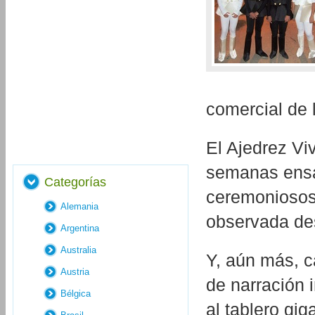
comercial de l
El Ajedrez V
semanas ensa
Categorías
ceremoniosos
Alemania
observada des
Argentina
Australia
Y, aún más, c
Austria
de narración i
Bélgica
al tablero gi