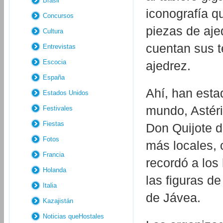
Brasil
iconografía q
Concursos
piezas de aje
Cultura
cuentan sus t
Entrevistas
Escocia
ajedrez.
España
Ahí, han esta
Estados Unidos
mundo, Astéri
Festivales
Fiestas
Don Quijote 
Fotos
más locales, 
Francia
recordó a los
Holanda
las figuras de
Italia
de Jávea.
Kazajistán
Noticias queHostales