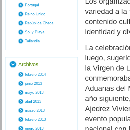
Los organizad
Portugal
variedad a la 
Reino Unido
contenido cul
República Checa
identidad y di
Sol y Playa
Tailandia
La celebraci
luego, sugerid
Archivos
la Virgen de 
febrero 2014
conmemoraban
junio 2013
Aduanas del M
mayo 2013
año siguiente,
abril 2013
Ajedrez Vivie
marzo 2013
evento popular
febrero 2013
nacional con 
enero 2013