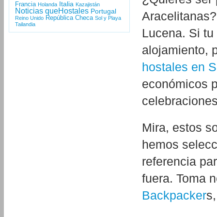
Italia
Francia
Holanda
Kazajistán
Noticias queHostales
Portugal
Aracelitanas?
República Checa
Reino Unido
Sol y Playa
Tailandia
Lucena. Si tu 
alojamiento, 
hostales en S
económicos p
celebraciones
Mira, estos s
hemos selecc
referencia pa
fuera. Toma n
Backpacker
s