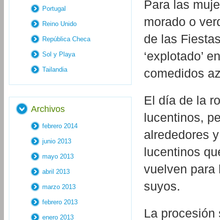
Para las muje
Portugal
morado o verd
Reino Unido
de las Fiestas
República Checa
‘explotado’ e
Sol y Playa
Tailandia
comedidos azu
El día de la 
Archivos
lucentinos, p
febrero 2014
alrededores y
junio 2013
lucentinos qu
mayo 2013
vuelven para l
abril 2013
suyos.
marzo 2013
febrero 2013
La procesión s
enero 2013