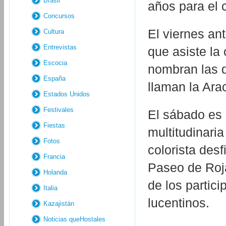
Brasil
años para el c
Concursos
El viernes ant
Cultura
Entrevistas
que asiste la
Escocia
nombran las d
España
llaman la Ara
Estados Unidos
Festivales
El sábado es 
Fiestas
multitudinaria
Fotos
colorista des
Francia
Paseo de Roja
Holanda
de los partici
Italia
lucentinos.
Kazajistán
Noticias queHostales