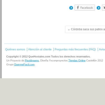
Facebook
←
Córdoba saca sus patios a
Quiénes somos
Atención al cliente
Preguntas más frecuentes (FAQ)
Avis
Copyright © 2012 QueHostales.com Todos los derechos reservados.
Un Proyecto de
Pixeldreams
, Diseña Yxconproyectos
Tiendas Online
Castellón 2012
Grupo
DuermeFacil.com
.