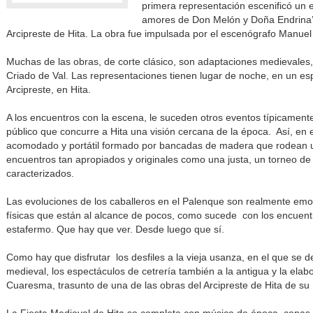
primera representación escenificó un e
amores de Don Melón y Doña Endrina’, 
Arcipreste de Hita. La obra fue impulsada por el escenógrafo Manuel
Muchas de las obras, de corte clásico, son adaptaciones medievales,
Criado de Val. Las representaciones tienen lugar de noche, en un es
Arcipreste, en Hita.
A los encuentros con la escena, le suceden otros eventos típicament
público que concurre a Hita una visión cercana de la época. Así, en
acomodado y portátil formado por bancadas de madera que rodean un
encuentros tan apropiados y originales como una justa, un torneo de 
caracterizados.
Las evoluciones de los caballeros en el Palenque son realmente em
físicas que están al alcance de pocos, como sucede con los encuentr
estafermo. Que hay que ver. Desde luego que sí.
Como hay que disfrutar los desfiles a la vieja usanza, en el que se de
medieval, los espectáculos de cetrería también a la antigua y la ela
Cuaresma, trasunto de una de las obras del Arcipreste de Hita de su