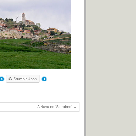
StumbleUpon
A Nava en ‘Sidrotrén’
→