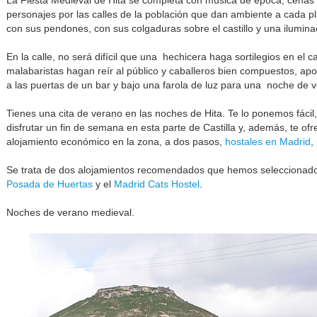
La Fiesta Medieval de Hita se completa con música de época, cenas y
personajes por las calles de la población que dan ambiente a cada p
con sus pendones, con sus colgaduras sobre el castillo y una iluminac
En la calle, no será difícil que una hechicera haga sortilegios en el
malabaristas hagan reír al público y caballeros bien compuestos, apo
a las puertas de un bar y bajo una farola de luz para una noche de v
Tienes una cita de verano en las noches de Hita. Te lo ponemos fácil
disfrutar un fin de semana en esta parte de Castilla y, además, te 
alojamiento económico en la zona, a dos pasos,
hostales en Madrid
,
Se trata de dos alojamientos recomendados que hemos seleccionado
Posada de Huertas
y el
Madrid Cats Hostel
.
Noches de verano medieval.